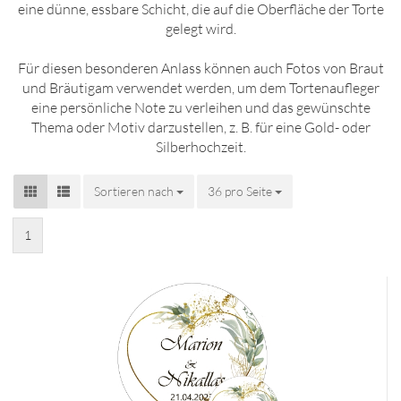
eine dünne, essbare Schicht, die auf die Oberfläche der Torte
gelegt wird.
Für diesen besonderen Anlass können auch Fotos von Braut
und Bräutigam verwendet werden, um dem Tortenaufleger
eine persönliche Note zu verleihen und das gewünschte
Thema oder Motiv darzustellen, z. B. für eine Gold- oder
Silberhochzeit.
Sortieren nach
Sortieren nach
36 pro Seite
pro Seite
1