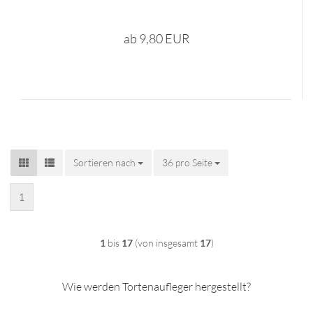
ab 9,80 EUR
Sortieren nach
Sortieren nach
36 pro Seite
pro Seite
1
1
bis
17
(von insgesamt
17
)
Wie werden Tortenaufleger hergestellt?