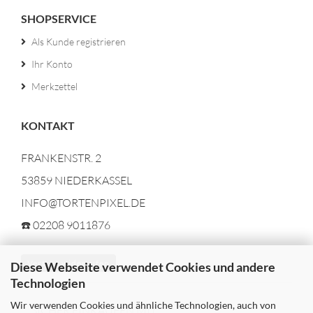
SHOPSERVICE
Als Kunde registrieren
Ihr Konto
Merkzettel
KONTAKT
FRANKENSTR. 2
53859 NIEDERKASSEL
INFO@TORTENPIXEL.DE
☎️ 02208 9011876
Vertrag widerrufen
Diese Webseite verwendet Cookies und andere
Technologien
Wir verwenden Cookies und ähnliche Technologien, auch von
SICHER EINKAUFEN MIT