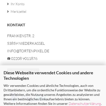
Ihr Konto
Merkzettel
KONTAKT
FRANKENSTR. 2
53859 NIEDERKASSEL
INFO@TORTENPIXEL.DE
☎️ 02208 9011876
Vertrag widerrufen
Diese Webseite verwendet Cookies und andere
Technologien
Wir verwenden Cookies und ähnliche Technologien, auch von
SICHER EINKAUFEN MIT
Drittanbietern, um die ordentliche Funktionsweise der Website zu
gewährleisten, die Nutzung unseres Angebotes zu analysieren und
Ihnen ein bestmögliches Einkaufserlebnis bieten zu können.
Weitere Informationen finden Sie in unserer
Datenschutzerklärung
.