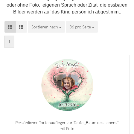
oder ohne Foto, eigenen Spruch oder Zitat die essbaren
Bilder werden auf das Kind persönlich abgestimmt.
Sortieren nach
Sortieren nach
36 pro Seite
pro Seite
1
Persönlicher Tortenaufleger zur Taufe „Baum des Lebens“
mit Foto