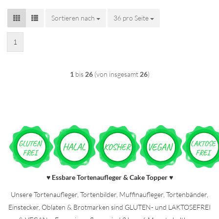
Sortieren nach
Sortieren nach
36 pro Seite
pro Seite
1
1
bis
26
(von insgesamt
26
)
Essbare Tortenaufleger & Cake Topper
♥
♥
Unsere Tortenaufleger, Tortenbilder, Muffinaufleger, Tortenbänder,
Einstecker, Oblaten & Brotmarken sind GLUTEN- und LAKTOSEFREI