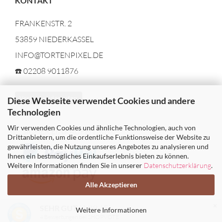
KONTAKT
FRANKENSTR. 2
53859 NIEDERKASSEL
INFO@TORTENPIXEL.DE
☎️ 02208 9011876
Vertrag widerrufen
Diese Webseite verwendet Cookies und andere
Technologien
Wir verwenden Cookies und ähnliche Technologien, auch von
SICHER EINKAUFEN MIT
Drittanbietern, um die ordentliche Funktionsweise der Website zu
gewährleisten, die Nutzung unseres Angebotes zu analysieren und
Ihnen ein bestmögliches Einkaufserlebnis bieten zu können.
Weitere Informationen finden Sie in unserer
Datenschutzerklärung
.
Alle Akzeptieren
×
(4.89 / 5)
SEHR GUT
Weitere Informationen
Webshop
4
Bewertungen bei SHOPVOTE
by Gambio.de © 2026
Theme von
data-blue.de