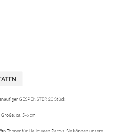
TATEN
inauflger GESPENSTER 20 Stück
Größe: ca. 5-6 cm
fin Topper für Halloween Partys. Sie können unsere