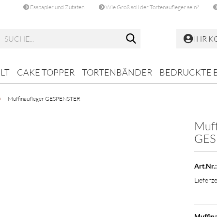
Esspapier und Zutaten
Wie Groß soll der Tortenaufleger sein?
Suche...
IHR 
LT
CAKE TOPPER
TORTENBÄNDER
BEDRUCKTE 
»
Muffinaufleger GESPENSTER
Muff
GES
Art.Nr.:
Lieferze
Muffina