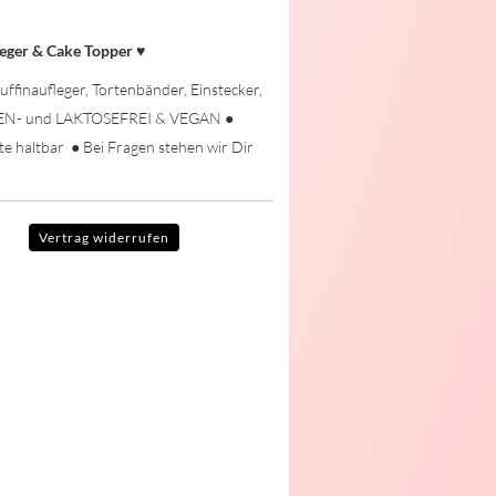
leger & Cake Topper
♥
uffinaufleger, Tortenbänder, Einstecker,
TEN- und LAKTOSEFREI & VEGAN ●
te haltbar ● Bei Fragen stehen wir Dir
Vertrag widerrufen