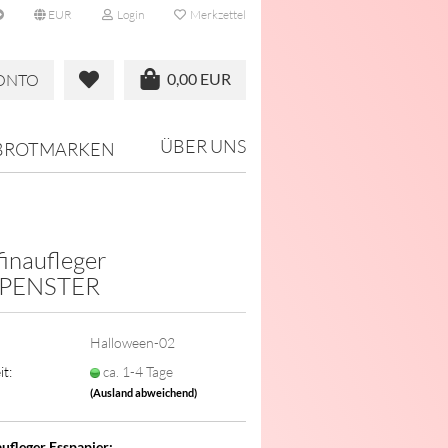
EUR
Login
Merkzettel
0,00 EUR
KONTO
ÜBER UNS
BROTMARKEN
inaufleger
PENSTER
Halloween-02
it:
ca. 1-4 Tage
(Ausland abweichend)
ufleger Esspapier: