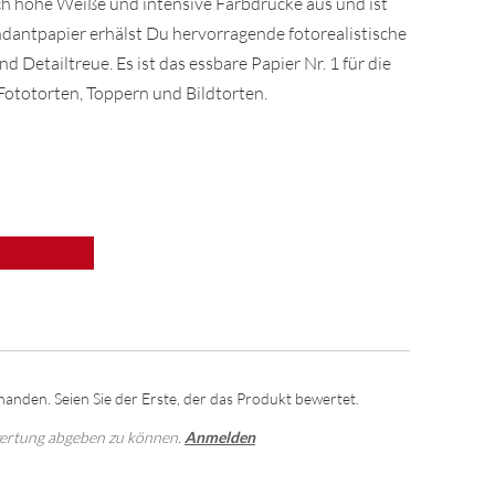
ch hohe Weiße und intensive Farbdrucke aus und ist
ndantpapier erhälst Du hervorragende fotorealistische
 Detailtreue. Es ist das essbare Papier Nr. 1 für die
Fototorten, Toppern und Bildtorten.
anden. Seien Sie der Erste, der das Produkt bewertet.
wertung abgeben zu können.
Anmelden