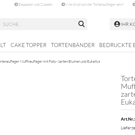
Esspapier und Zutaten
Wie Groß soll der Tortenaufleger sein?
Suche...
IHR 
LT
CAKE TOPPER
TORTENBÄNDER
BEDRUCKTE 
rtenaufleger Muffinaufleger mit Foto - zarten Blumen und Eukaltys
Tort
Muff
zart
Euka
Art.Nr.:
Lieferze