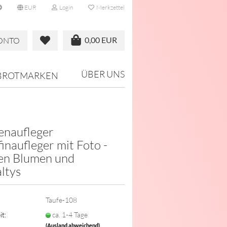
EUR
Login
Merkzettel
0,00 EUR
KONTO
ÜBER UNS
BROTMARKEN
enaufleger
inaufleger mit Foto -
en Blumen und
ltys
Taufe-108
it:
ca. 1-4 Tage
(Ausland abweichend)