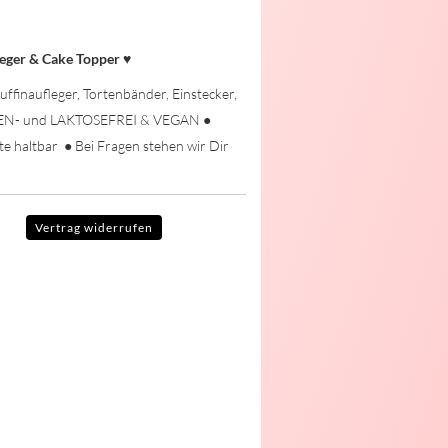
leger & Cake Topper
♥
uffinaufleger, Tortenbänder, Einstecker,
TEN- und LAKTOSEFREI & VEGAN ●
te haltbar ● Bei Fragen stehen wir Dir
Vertrag widerrufen