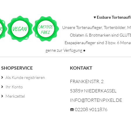
Essbare Tortenauf
♥
Unsere Tortenaufleger, Tortenbilder, M
Oblaten & Brotmarken sind GLU
Esspapieraufleger sind 3 bzw. 6 Mona
gerne zur Verfügung ●
SHOPSERVICE
KONTAKT
Als Kunde registrieren
FRANKENSTR. 2
Ihr Konto
53859 NIEDERKASSEL
Merkzettel
INFO@TORTENPIXEL.DE
☎️ 02208 9011876