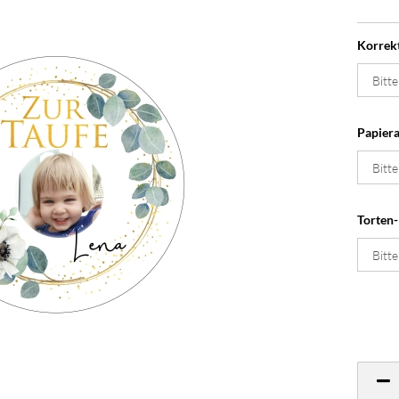
Korrek
Papiera
Torten-