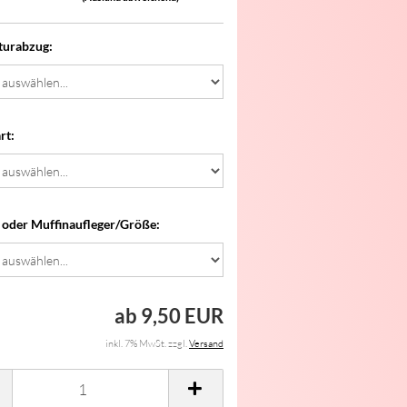
turabzug:
rt:
 oder Muffinaufleger/Größe:
ab 9,50 EUR
inkl. 7% MwSt. zzgl.
Versand