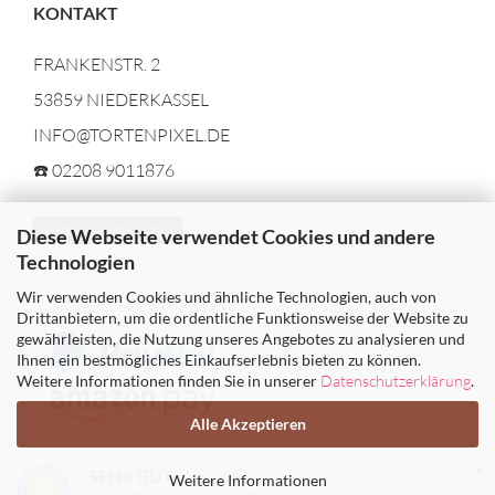
KONTAKT
FRANKENSTR. 2
53859 NIEDERKASSEL
INFO@TORTENPIXEL.DE
☎️ 02208 9011876
Vertrag widerrufen
Diese Webseite verwendet Cookies und andere
Technologien
Wir verwenden Cookies und ähnliche Technologien, auch von
SICHER EINKAUFEN MIT
Drittanbietern, um die ordentliche Funktionsweise der Website zu
gewährleisten, die Nutzung unseres Angebotes zu analysieren und
Ihnen ein bestmögliches Einkaufserlebnis bieten zu können.
Weitere Informationen finden Sie in unserer
Datenschutzerklärung
.
Alle Akzeptieren
×
(4.89 / 5)
SEHR GUT
Weitere Informationen